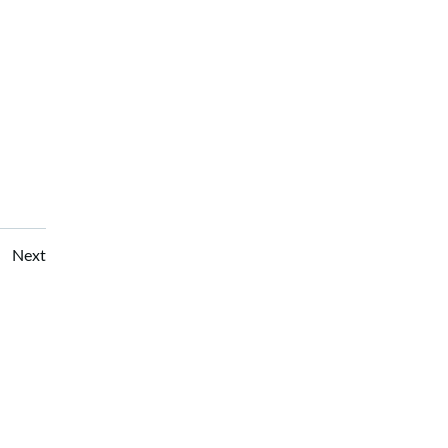
Posts
Next
navigation