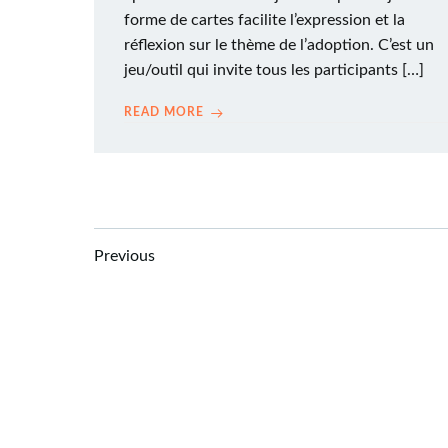
forme de cartes facilite l’expression et la
réflexion sur le thème de l’adoption. C’est un
jeu/outil qui invite tous les participants […]
READ MORE
Posts
Posts
Previous
navigation
navigation