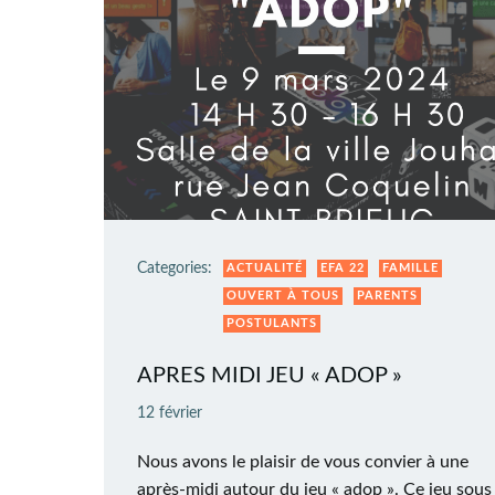
Categories:
ACTUALITÉ
EFA 22
FAMILLE
OUVERT À TOUS
PARENTS
POSTULANTS
APRES MIDI JEU « ADOP »
12 février
Nous avons le plaisir de vous convier à une
après-midi autour du jeu « adop ». Ce jeu sous