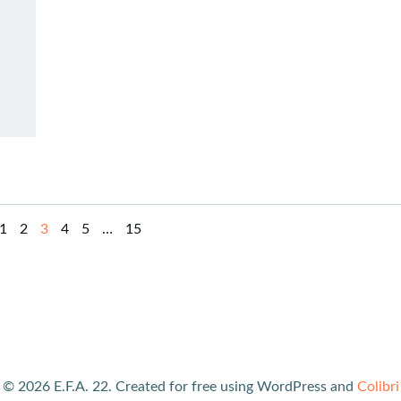
Page
Page
Page
Page
Page
Page
1
2
3
4
5
…
15
© 2026 E.F.A. 22. Created for free using WordPress and
Colibri